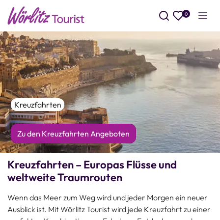
0
Such
Kreuzfahrten
Zu den Kreuzfahrten Angeboten
Kreuzfahrten – Europas Flüsse und
weltweite Traumrouten
Wenn das Meer zum Weg wird und jeder Morgen ein neuer
Ausblick ist. Mit Wörlitz Tourist wird jede Kreuzfahrt zu einer