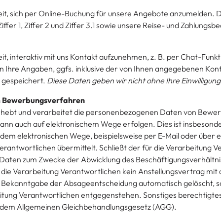
eit, sich per Online-Buchung für unsere Angebote anzumelden. D
iffer 1, Ziffer 2 und Ziffer 3.1 sowie unsere Reise- und Zahlungs
t, interaktiv mit uns Kontakt aufzunehmen, z. B. per Chat-Funkti
 Ihre Angaben, ggfs. inklusive der von Ihnen angegebenen Kon
s gespeichert.
Diese Daten geben wir nicht ohne Ihre Einwilligung
im Bewerbungsverfahren
 erhebt und verarbeitet die personenbezogenen Daten von Bewe
nn auch auf elektronischem Wege erfolgen. Dies ist insbesonde
 elektronischen Wege, beispielsweise per E-Mail oder über ein
rantwortlichen übermittelt. Schließt der für die Verarbeitung V
Daten zum Zwecke der Abwicklung des Beschäftigungsverhältni
 die Verarbeitung Verantwortlichen kein Anstellungsvertrag mi
ekanntgabe der Absageentscheidung automatisch gelöscht, so
itung Verantwortlichen entgegenstehen. Sonstiges berechtigtes I
h dem Allgemeinen Gleichbehandlungsgesetz (AGG).