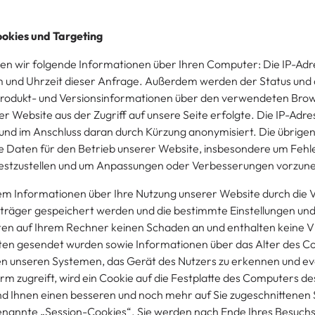
ookies und Targeting
eben wir folgende Informationen über Ihren Computer: Die IP-Ad
 und Uhrzeit dieser Anfrage. Außerdem werden der Status un
Produkt- und Versionsinformationen über den verwendeten Brow
 Website aus der Zugriff auf unsere Seite erfolgte. Die IP-Adre
 und im Anschluss daran durch Kürzung anonymisiert. Die übrige
 Daten für den Betrieb unserer Website, insbesondere um Fehler
e festzustellen und um Anpassungen oder Verbesserungen vorzu
m Informationen über Ihre Nutzung unserer Website durch die 
tenträger gespeichert werden und die bestimmte Einstellungen 
ten auf Ihrem Rechner keinen Schaden an und enthalten keine Vir
en gesendet wurden sowie Informationen über das Alter des Co
en unseren Systemen, das Gerät des Nutzers zu erkennen und eve
rm zugreift, wird ein Cookie auf die Festplatte des Computers de
nd Ihnen einen besseren und noch mehr auf Sie zugeschnittenen 
enannte „Session-Cookies“. Sie werden nach Ende Ihres Besuch