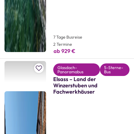
7 Tage Busreise
2 Termine
ab 929 €
Zur Merkliste hinzufügen
Glasdach-
5-Sterne-
Panoramabus
Bus
Elsass – Land der
Winzerstuben und
Fachwerkhäuser