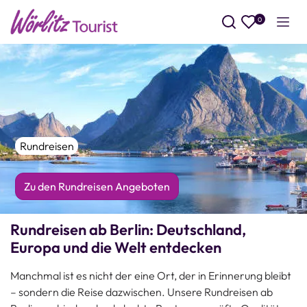
0
Such
Rundreisen
Zu den Rundreisen Angeboten
Rundreisen ab Berlin: Deutschland,
Europa und die Welt entdecken
Manchmal ist es nicht der eine Ort, der in Erinnerung bleibt
– sondern die Reise dazwischen. Unsere Rundreisen ab