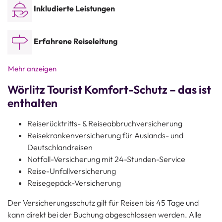
Inkludierte Leistungen
können Sie den Schutz wählen, der am besten zu Ihrer Reise
passt – transparent, fair kalkuliert und ohne versteckte
Kosten.
Erfahrene Reiseleitung
Mehr anzeigen
Wörlitz Tourist Komfort-Schutz – das ist
enthalten
Reiserücktritts- & Reiseabbruchversicherung
Reisekrankenversicherung für Auslands- und
Deutschlandreisen
Notfall-Versicherung mit 24-Stunden-Service
Reise-Unfallversicherung
Reisegepäck-Versicherung
Der Versicherungsschutz gilt für Reisen bis 45 Tage und
kann direkt bei der Buchung abgeschlossen werden. Alle