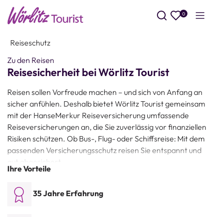
0
Such
Reiseschutz
Zu den Reisen
Reisesicherheit bei Wörlitz Tourist
Reisen sollen Vorfreude machen – und sich von Anfang an
sicher anfühlen. Deshalb bietet Wörlitz Tourist gemeinsam
mit der HanseMerkur Reiseversicherung umfassende
Reiseversicherungen an, die Sie zuverlässig vor finanziellen
Risiken schützen. Ob Bus-, Flug- oder Schiffsreise: Mit dem
passenden Versicherungsschutz reisen Sie entspannt und
gut abgesichert.
Ihre Vorteile
Unsere Versicherungspakete decken unter anderem
Reiserücktritt, Reiseabbruch, Krankenversicherung im In-
35 Jahre Erfahrung
und Ausland, Notfall-Services, Unfall- und
Gepäckversicherung ab. Je nach Reiseart und Reisepreis