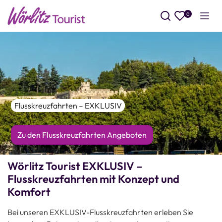
0
Such
Flusskreuzfahrten – EXKLUSIV
Zu den Flusskreuzfahrten Angeboten
Wörlitz Tourist EXKLUSIV –
Flusskreuzfahrten mit Konzept und
Komfort
Bei unseren EXKLUSIV-Flusskreuzfahrten erleben Sie