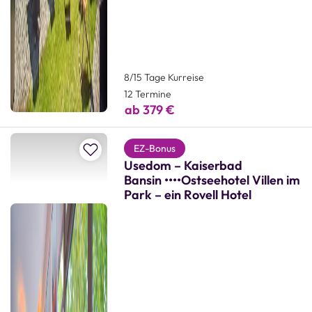
8/15 Tage Kurreise
12 Termine
ab 379 €
Zur Merkliste hinzufügen
EZ-Bonus
Usedom – Kaiserbad
Bansin ••••Ostseehotel Villen im
Park – ein Rovell Hotel