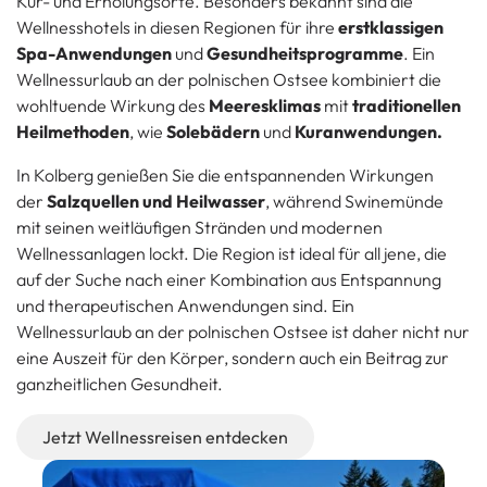
Kur- und Erholungsorte. Besonders bekannt sind die
Wellnesshotels in diesen Regionen für ihre
erstklassigen
Spa-Anwendungen
und
Gesundheitsprogramme
. Ein
Wellnessurlaub an der polnischen Ostsee kombiniert die
wohltuende Wirkung des
Meeresklimas
mit
traditionellen
Heilmethoden
, wie
Solebädern
und
Kuranwendungen.
In Kolberg genießen Sie die entspannenden Wirkungen
der
Salzquellen und Heilwasser
, während Swinemünde
mit seinen weitläufigen Stränden und modernen
Wellnessanlagen lockt. Die Region ist ideal für all jene, die
auf der Suche nach einer Kombination aus Entspannung
und therapeutischen Anwendungen sind. Ein
Wellnessurlaub an der polnischen Ostsee ist daher nicht nur
eine Auszeit für den Körper, sondern auch ein Beitrag zur
ganzheitlichen Gesundheit.
Jetzt Wellnessreisen entdecken