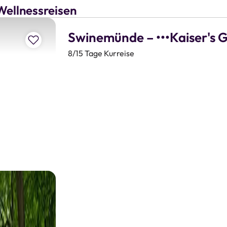
Wellnessreisen
Swinemünde – •••Kaiser's 
Zur Merkliste hinzufügen
8/15 Tage Kurreise