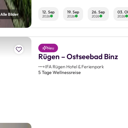
12. Sep
19. Sep
26. Sep
03. O
Alle Bilder
2026
2026
2026
2026
Zur Merkliste hinzufügen
Neu
Rügen – Ostseebad Binz
•••+IFA Rügen Hotel & Ferienpark
5 Tage Wellnessreise