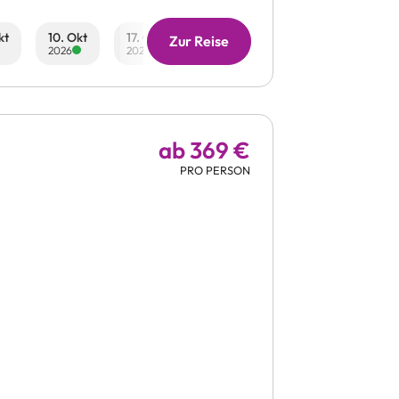
kt
10. Okt
17. Okt
24. Okt
31. Okt
07. No
Zur Reise
2026
2026
2026
2026
2026
ab 369 €
PRO PERSON