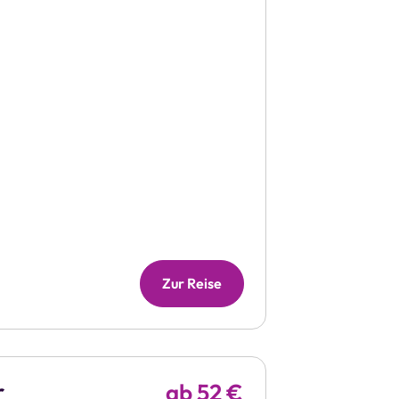
Zur Reise
r
ab 52 €