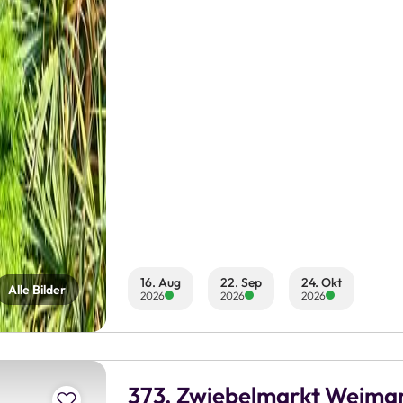
16. Aug
22. Sep
24. Okt
Alle Bilder
2026
2026
2026
373. Zwiebelmarkt Weima
Zur Merkliste hinzufügen