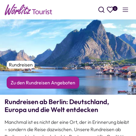
0
Such
Rundreisen
Zu den Rundreisen Angeboten
Rundreisen ab Berlin: Deutschland,
Europa und die Welt entdecken
Manchmal ist es nicht der eine Ort, der in Erinnerung bleibt
– sondern die Reise dazwischen. Unsere Rundreisen ab