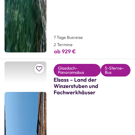
7 Tage Busreise
2 Termine
ab 929 €
Zur Merkliste hinzufügen
Glasdach-
5-Sterne-
Panoramabus
Bus
Elsass – Land der
Winzerstuben und
Fachwerkhäuser