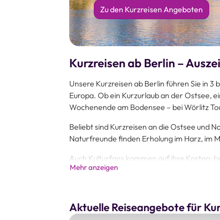
Zu den Kurzreisen Angeboten
Kurzreisen ab Berlin – Auszei
Unsere Kurzreisen ab Berlin führen Sie in 3 
Europa. Ob ein Kurzurlaub an der Ostsee, e
Wochenende am Bodensee – bei Wörlitz Touri
Beliebt sind Kurzreisen an die Ostsee und
Naturfreunde finden Erholung im Harz, im M
Auch Kulturfans kommen auf ihre Kosten: be
Mehr anzeigen
Saisonale Höhepunkte wie unsere geführten 
sorgen zusätzlich für besondere Erlebnisse.
Alle Kurzurlaube sind bis ins kleinste Detail 
Aktuelle Reiseangebote für Ku
im komfortablen Reisebus oder per Direktf