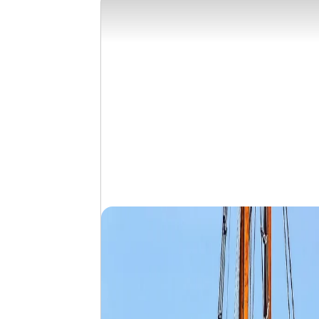
Tagesausflüge, Verpflegung sowie Reiseleitun
Buchen Sie Ihre kurze Auszeit bequem online
Mehr erfahren über unsere Kurzreisen