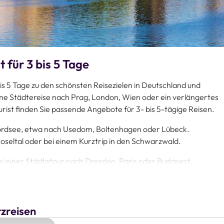
t für 3 bis 5 Tage
bis 5 Tage zu den schönsten Reisezielen in Deutschland und
ine Städtereise nach Prag, London, Wien oder ein verlängertes
st finden Sie passende Angebote für 3- bis 5-tägige Reisen.
 Nordsee, etwa nach Usedom, Boltenhagen oder Lübeck.
oseltal oder bei einem Kurztrip in den Schwarzwald.
i einer Städtetour nach Dresden, Paris oder Budapest.
Kurztrips zu Ostern, Pfingsten, Weihnachten oder Silvester
organisiert und ideal für Singles, Paare oder Senioren. Sie reisen
rzreisen
lug und übernachten in ausgewählten Hotels. Abgestimmte