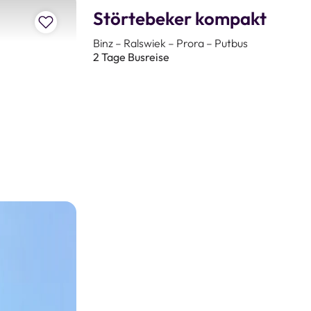
g sind im Preis inbegriffen.
Störtebeker kompakt
Zur Merkliste hinzufügen
 oder lassen Sie sich persönlich beraten.
Binz – Ralswiek – Prora – Putbus
2 Tage Busreise