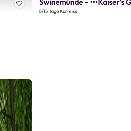
Swinemünde – •••Kaiser's 
Zur Merkliste hinzufügen
8/15 Tage Kurreise