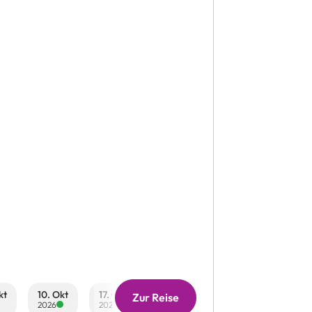
kt
10. Okt
17. Okt
24. Okt
31. Okt
07. No
Zur Reise
2026
2026
2026
2026
2026