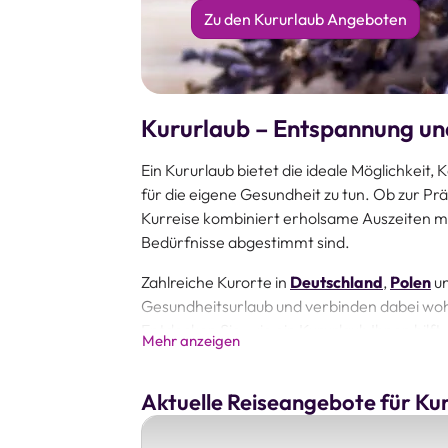
Zu den Kururlaub Angeboten
Kururlaub – Entspannung un
Ein Kururlaub bietet die ideale Möglichkeit, 
für die eigene Gesundheit zu tun. Ob zur P
Kurreise kombiniert erholsame Auszeiten mi
Bedürfnisse abgestimmt sind.
Zahlreiche Kurorte in
Deutschland
,
Polen
u
Gesundheitsurlaub und verbinden dabei woh
Entdecken Sie, wie ein Kururlaub Ihnen hilft,
Mehr anzeigen
Wohlbefinden zu steigern.
Für alle, die lieber eine Wellness-Auszeit 
Aktuelle Reiseangebote für Ku
Rückzugsorte. Mit weitläufigen Saunaland
an Entspannungstherapien schaffen sie die 