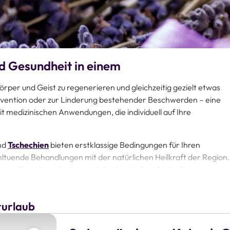
d Gesundheit in einem
Körper und Geist zu regenerieren und gleichzeitig gezielt etwas
rävention oder zur Linderung bestehender Beschwerden – eine
t medizinischen Anwendungen, die individuell auf Ihre
nd
Tschechien
bieten erstklassige Bedingungen für Ihren
ltuende Behandlungen mit der natürlichen Heilkraft der Region.
 neue Energie zu tanken und gleichzeitig langfristig Ihr
suchen, bieten unsere ausgewählten Wellnesshotels perfekte
rurlaub
schaften, Beauty-Behandlungen und einem breiten Angebot
idealen Bedingungen, um Körper und Seele in Einklang zu