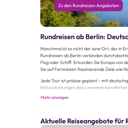
Zu den Rundreisen Angeboten
Rundreisen ab Berlin: Deuts
Manchmal ist es nicht der eine Ort, der in 
Rundreisen ab Berlin verbinden durchdachte
Flug oder Schiff. Erkunden Sie Europa von 
Sie auf Fernreisen faszinierende Ziele wie 
Jede Tour ist präzise geplant – mit deutschs
Inklusivleistungen dazu unserem bewährten 
kulinarische Erlebnisse fügen sich zu einem
Mehr anzeigen
reisen in überschaubaren Gruppen und erlebe
Eindrücke.
Wörlitz Tourist ist seit mehr als 35 Jahren Ih
Aktuelle Reiseangebote für 
buchen oder im aktuellen Katalog durchstöbe