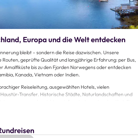
chland, Europa und die Welt entdecken
Erinnerung bleibt – sondern die Reise dazwischen. Unsere
 Routen, geprüfte Qualität und langjährige Erfahrung: per Bus,
der Amalfiküste bis zu den Fjorden Norwegens oder entdecken
Namibia, Kanada, Vietnam oder Indien.
prachiger Reiseleitung, ausgewählten Hotels, vielen
Haustür-Transfer. Historische Städte, Naturlandschaften und
 Reiseprogramm, das nicht nur informiert, sondern berührt. Sie
n die Vielfalt Ihrer Zielregionen mit Raum für authentische
r Reisespezialist aus Berlin. Alle Reisen lassen sich bequem online
Rundreisen
rn. Geführte Rundreisen sind für alle, die mehr erwarten als