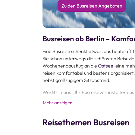
Zu den Busreisen Angeboten
Busreisen ab Berlin – Komfo
Eine Busreise schenkt etwas, das heute oft 
Sie schon unterwegs die schönsten Reisezie
Wochenendausflug an die
Ostsee
, eine me
reisen komfortabel und bestens organisiert.
nebst großzügigem Sitzabstand.
Wörlitz Tourist, Ihr Busreiseveranstalter aus 
Programm: von der Lavendelblüte in der Pro
Mehr anzeigen
Bus durch Südengland. Alle Europa-Busreis
dazu ein abwechslungsreiches Besichtigun
Reisethemen Busreisen
Dank professioneller Reisebegleitung und d
Erlebnis. Buchen Sie Ihre Busreise ganz ein