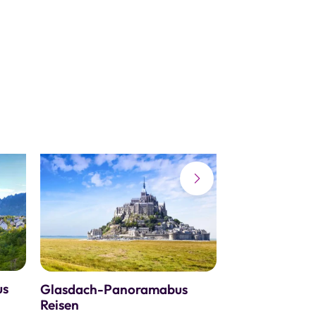
us
Glasdach-Panoramabus
Städtereisen 
Reisen