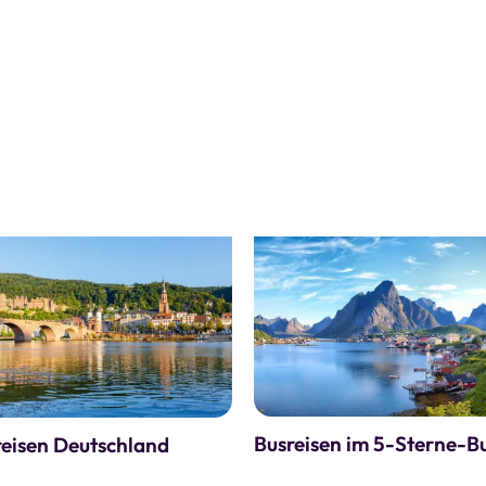
hste Tour finden Sie in unseren
aktuellen Katalogen
. Zusätzlich
en eigenem Reisebus mieten.
Busreisen im 5-Sterne-B
reisen Deutschland