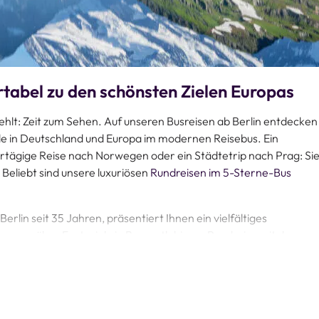
rtabel zu den schönsten Zielen Europas
fehlt: Zeit zum Sehen. Auf unseren Busreisen ab Berlin entdecken
le in Deutschland und Europa im modernen Reisebus. Ein
hrtägige Reise nach Norwegen oder ein Städtetrip nach Prag: Si
 Beliebt sind unsere luxuriösen
Rundreisen im 5-Sterne-Bus
Berlin seit 35 Jahren, präsentiert Ihnen ein vielfältiges
vence über Festspiele in Bayreuth bis zur Rundreise mit dem
en beinhalten dabei neben der Fahrt auch Hotelübernachtungen
gsprogramm.
urchdachter Routen ist jede Busfahrt ein rundum gelungenes
fach online oder lassen Sie sich von unserem Serviceteam