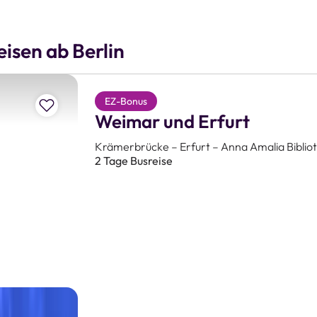
isen ab Berlin
Zur Merkliste hinzufügen
EZ-Bonus
Weimar und Erfurt
Krämerbrücke – Erfurt – Anna Amalia Biblio
2 Tage Busreise