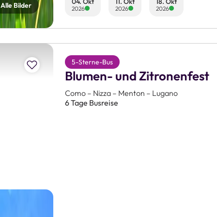
04. Okt
11. Okt
18. Okt
Alle Bilder
2026
2026
2026
Zur Merkliste hinzufügen
5-Sterne-Bus
Blumen- und Zitronenfest
Como – Nizza – Menton – Lugano
6 Tage Busreise