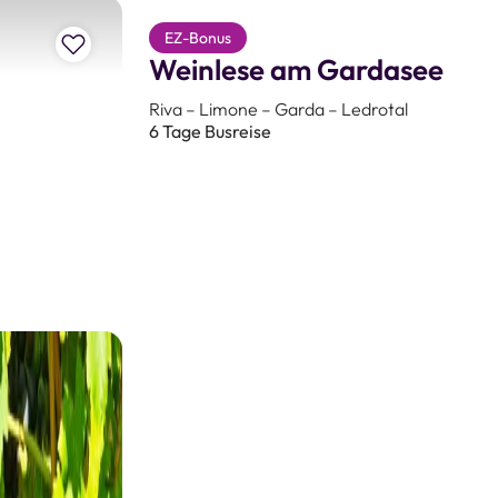
vergessliche Busreisen nach Italien!
Zur Merkliste hinzufügen
EZ-Bonus
ch Italien
Weinlese am Gardasee
Riva – Limone – Garda – Ledrotal
6 Tage Busreise