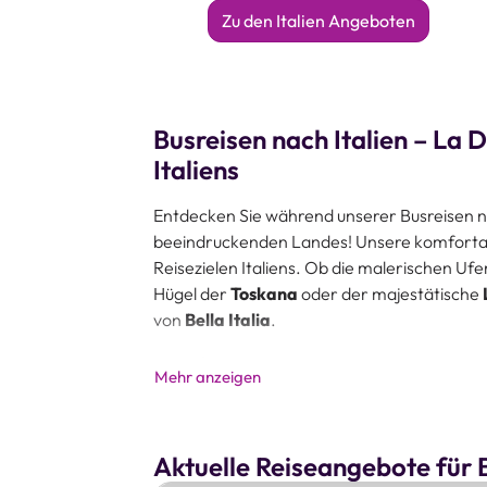
Zu den Italien Angeboten
Busreisen nach Italien – La 
Italiens
Entdecken Sie während unserer Busreisen n
beeindruckenden Landes! Unsere komfortable
Reisezielen Italiens. Ob die malerischen Uf
Hügel der
Toskana
oder der majestätische
von
Bella Italia
.
Genießen Sie während unserer Busreisen Ital
Mehr anzeigen
Sie
la dolce Vita
auf eine ganz besondere Ar
Highlight zum nächsten reisen und dabei das
dieser Busreisen ist darauf ausgerichtet, Ihn
Aktuelle Reiseangebote für B
atemberaubenden Aussichten, die
köstlich