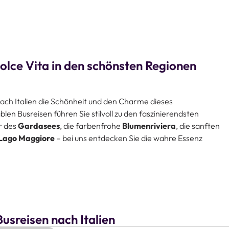
Dolce Vita in den schönsten Regionen
ach Italien die Schönheit und den Charme dieses
n Busreisen führen Sie stilvoll zu den faszinierendsten
er des
Gardasees
, die farbenfrohe
Blumenriviera
, die sanften
Lago Maggiore
– bei uns entdecken Sie die wahre Essenz
ien die Vielfalt der
italienischen Landschaften
und erleben
t. Entspannen Sie sich, während Sie mühelos von einem
 echte Italien in all seiner Pracht kennenlernen. Jeder Moment
en das Beste von Italien zu bieten – seien es die
usreisen nach Italien
e Küche
oder die
herzliche Gastfreundschaft
. Lassen Sie den