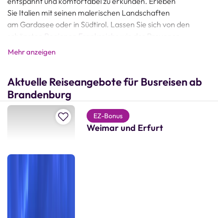
entspannt und komfortabel zu erkunden. Erleben
Sie Italien mit seinen malerischen Landschaften
am Gardasee oder in Südtirol. Lassen Sie sich von den
schönsten
Regionen Frankreichs
wie der Provence,
der Normandie und der Bretagne verzaubern. Oder
Mehr anzeigen
entdecken Sie die atemberaubenden Fjorde
Norwegens und das Nordkap in
Skandinavien
.
Aktuelle Reiseangebote für Busreisen ab
Neben unseren Busreisen ab Brandenburg umfasst unser
Brandenburg
Reiseangebot auch traumhafte
Flugreisen
z. B.
nach Spanien oder Portugal – besuchen Sie das
Zur Merkliste hinzufügen
EZ-Bonus
sonnige Andalusien, die charmante Insel Mallorca oder die
Weimar und Erfurt
historische Stadt Lissabon. Für alle, die das Meer lieben,
bieten unsere
Hochseekreuzfahrten
einzigartige Erlebnisse
auf der Ostsee, Nordsee, im Mittelmeer oder dem Atlantik.
Besonders beliebt sind unsere Flusskreuzfahrten mit
Busanreise ab Brandenburg, die Sie zu den schönsten
Flüssen Europas führen – von der Donau über den Rhein bis
zur Elbe, Rhône, Saône oder Seine. Mit Wörlitz Tourist