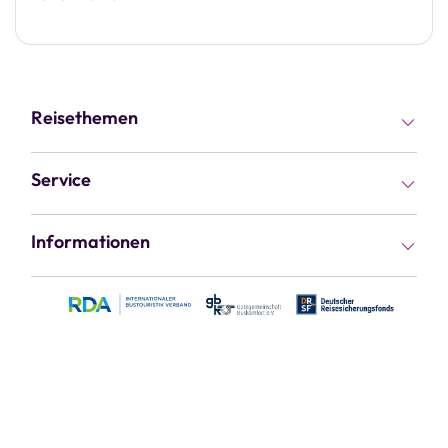
Reisethemen
Busreisen
Service
Rundreisen
Kataloge
Informationen
Flugreisen
Gutscheine
Kontakt & Service
Fernreisen
Reiseziele
Jobs & Karriere
Kreuzfahrten
Reisethemen
Vorteile
Kur & Wellness
Haustür-Transfer
Über uns