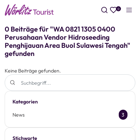
0
Such
0 Beiträge für "WA 0821 1305 0400
Perusahaan Vendor Hidroseeding
Penghijauan Area Buol Sulawesi Tengah"
gefunden
Keine Beiträge gefunden.
Kategorien
News
3
Stichworte