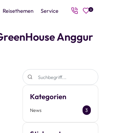
Reisethemen
Service
0
 GreenHouse Anggur
Kategorien
News
3