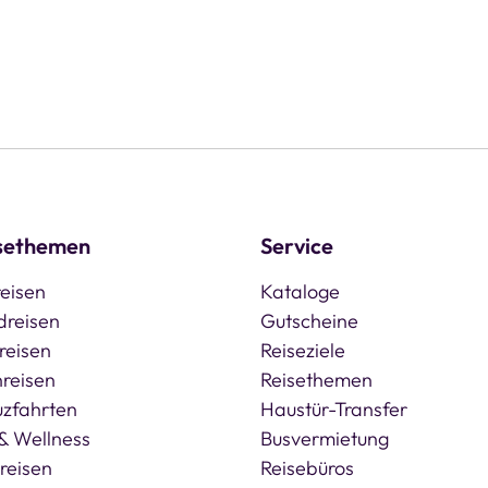
sethemen
Service
eisen
Kataloge
dreisen
Gutscheine
reisen
Reiseziele
reisen
Reisethemen
uzfahrten
Haustür-Transfer
& Wellness
Busvermietung
reisen
Reisebüros