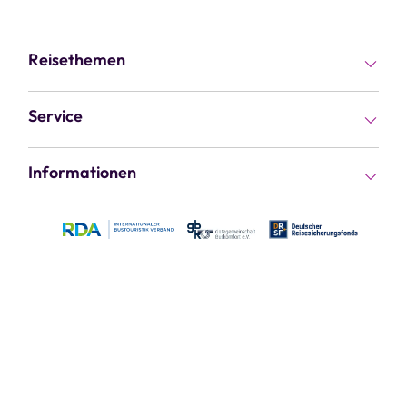
Reisethemen
Busreisen
Service
Rundreisen
Kataloge
Informationen
Flugreisen
Gutscheine
Kontakt & Service
Fernreisen
Reiseziele
Jobs & Karriere
Kreuzfahrten
Reisethemen
Vorteile
Kur & Wellness
Haustür-Transfer
Über uns
Kurzreisen
Busvermietung
Sicherheit
Tagesfahrten