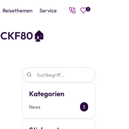
Reisethemen
Service
0
CKF80🏠
Kategorien
News
3