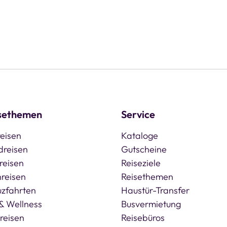
sethemen
Service
eisen
Kataloge
dreisen
Gutscheine
reisen
Reiseziele
reisen
Reisethemen
uzfahrten
Haustür-Transfer
& Wellness
Busvermietung
reisen
Reisebüros