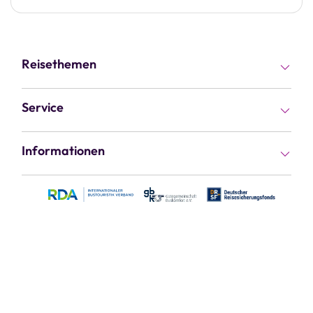
Reisethemen
Busreisen
Service
Rundreisen
Kataloge
Informationen
Flugreisen
Gutscheine
Kontakt & Service
Fernreisen
Reiseziele
Jobs & Karriere
Kreuzfahrten
Reisethemen
Vorteile
Kur & Wellness
Haustür-Transfer
Über uns
Kurzreisen
Busvermietung