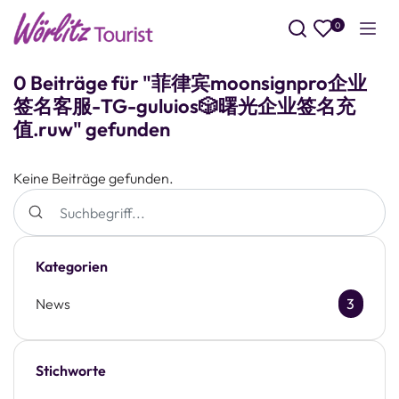
0
Such
0 Beiträge für "菲律宾moonsignpro企业
签名客服-TG-guluios🎲曙光企业签名充
值.ruw" gefunden
Keine Beiträge gefunden.
Kategorien
News
3
Stichworte