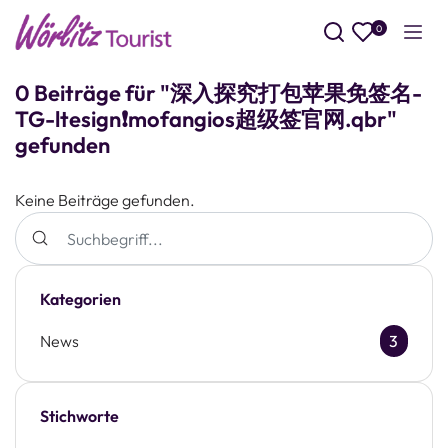
0
Such
0 Beiträge für "深入探究打包苹果免签名-
TG-ltesign❗️mofangios超级签官网.qbr"
gefunden
Keine Beiträge gefunden.
Kategorien
News
3
Stichworte