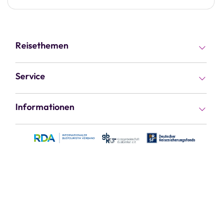
Reisethemen
Busreisen
Service
Rundreisen
Kataloge
Informationen
Flugreisen
Gutscheine
Kontakt & Service
Fernreisen
Reiseziele
Jobs & Karriere
Kreuzfahrten
Reisethemen
Vorteile
Kur & Wellness
Haustür-Transfer
Über uns
Kurzreisen
Busvermietung