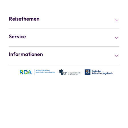
Reisethemen
Busreisen
Service
Rundreisen
Kataloge
Informationen
Flugreisen
Gutscheine
Kontakt & Service
Fernreisen
Reiseziele
Jobs & Karriere
Kreuzfahrten
Reisethemen
Vorteile
Kur & Wellness
Haustür-Transfer
Über uns
Kurzreisen
Busvermietung
Sicherheit
Tagesfahrten