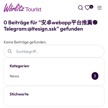
0
Such
0 Beiträge für "安卓webapp平台推薦🟢
Telegram:@ltesign.ssk" gefunden
Keine Beiträge gefunden.
Kategorien
News
3
Stichworte